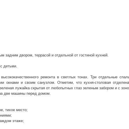
м задним двором, террасой и отдельной от гостиной кухней.
с детьми.
 высококачественного ремонта в светлых тонах. Три отдельные спал
ми окнами и своим санузлом. Отметим, что кухня-столовая отделена
зеленая лужайка скрытая от любопытных глаз зеленым забором и с зоно
 на две машины перед домом.
ое, тихое место;
ниями;
каждом этаже;