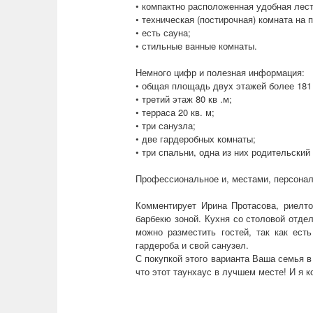
• компактно расположенная удобная лест
• техническая (постирочная) комната на 
• есть сауна;
• стильные ванные комнаты.
Немного цифр и полезная информация:
• общая площадь двух этажей более 181 
• третий этаж 80 кв .м;
• терраса 20 кв. м;
• три санузла;
• две гардеробных комнаты;
• три спальни, одна из них родительский
Профессиональное и, местами, персонал
Комментирует Ирина Протасова, риелт
барбекю зоной. Кухня со столовой отде
можно разместить гостей, так как ест
гардероба и свой санузел.
С покупкой этого варианта Ваша семья в
что этот таунхаус в лучшем месте! И я к