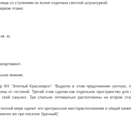
ница со ступенями из ясеня отделана светлой штукатуркой;
первом этаже;
кв. м;
 апартамент.
ьное мнение.
ор АН “Элитный Красноярск”: “Выделю в этом предложении уютную, п
лены от гостиной. Третий этаж сделан как отдельное пространство для 
ь свой санузел. Три спальни оптимально расположены на втором эт
 полной мере оценит его центральное месторасположение в общей канве
онечно же про поселок Удачный)”.