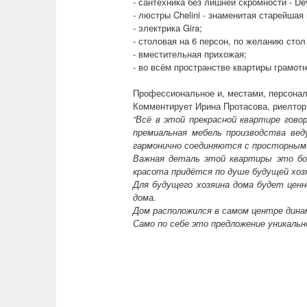
- сантехника без лишней скромности - D
- люстры Chelini - знаменитая старейша
- электрика Gira;
- столовая на 6 персон, по желанию сто
- вместительная прихожая;
- во всём пространстве квартиры грамот
Профессиональное и, местами, персона
Комментирует Ирина Протасова, риелтор
“Всё в этой прекрасной квартире гово
премиальная мебель производства вед
гармонично соединяются с просторным
Важная деталь этой квартиры это бол
красота придётся по душе будущей хоз
Для будущего хозяина дома будет ценн
дома.
Дом расположился в самом центре дина
Само по себе это предложение уникальн