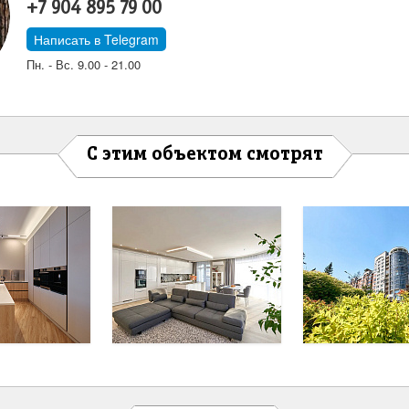
+7 904 895 79 00
Написать в Telegram
Пн. - Вс. 9.00 - 21.00
С этим объектом смотрят
ивная квартира в
Видовая квартира на
Видовая тр
Лайнере
Перенсона.
квартира 
65,0 млн.
38,0 млн.
26,0
Перейти
Перейти
Пер