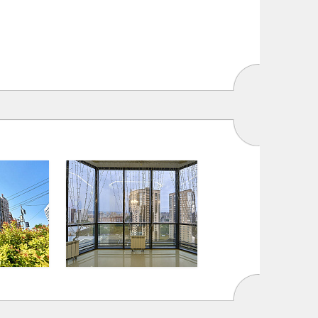
ехкомнатная
в Sky Seven
 млн.
ейти