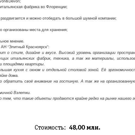
evon&Devon;
я итальянская фабрика во Флоренции;
л раздвигается и можно отобедать в большой шумной компании;
но организованы места для хранения;
льное мнение.
 АН “Элитный Красноярск”:
рит о стиле, дизайне и вкусе. Высокий уровень организации простра
ущих итальянских фабрик, техника, а так же материалы, использов
и площадями квартиры.
ьшая кухня с окном и отдельной столовой зоной. Её эргономичнос
яйке дома.
о обратить своё внимание на гостиную. А так же на организованную
мичной Взлетки.
о тем, что такие объекты продаются крайне редко на рынке нашего г
Стоимость:
48,00 млн.