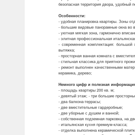
безопасная территория двора, удобный п
Особенности:
- удобная планировка квартиры. Зоны от
- большие видовые панорамные окна во в
- уютная мягкая зона, гармонично вписан
- элитная профессиональная итальянска
- современная комплектация: большой 
вытяжка;
- просторная ванная комната с вместите
- стильная классика для приятного прож
- ремонт выполнен качественными матер
керамика, дерево;
Немного цифр и полезная информаци
- площадь квартиры 200 кв. м;
- девятый этаж; - три большие просторны
- два балкона-террасы;
- две вместительные гардеробные;
- две уборные с душем и ванной;
- собственная подземная парковка, на д
- итальянская кухня премиум-класса;
- отделка выполнена керамической плит