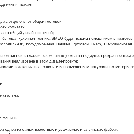
одземный паркинг.
дыха отделены от общей гостевой;
сех комнатах;
ная в общий дизайн гостиной;
я бытовая кухонная техника SMEG будет вашим помощником в приготовл
холодильник, посудомоечная машина, духовой шкаф, микроволновая 
льной ванной в классическом стиле у окна на подиуме, прекрасное мест
ивания реализована в этом дизайн-проекте;
иалами в лаконичных тонах и с использованием натуральных материалов,
я:
е спальни;
ве машины;
кой одной из самых известных и уважаемых итальянских фабрик;