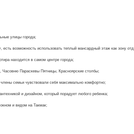
льные улицы города;
зу, есть возможность использовать теплый мансардный этаж как зону отд
ртира находится в самом центре города;
ат, Часовню Параскевы Пятницы, Красноярские столбы;
е члены семьи чувствовали себя максимально комфортно;
сантехникой и дизайном, который порадует любого ребенка;
 окном и видом на Такмак;